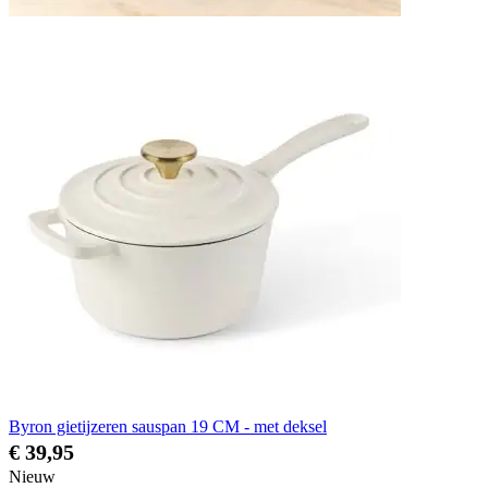
Byron gietijzeren sauspan 19 CM - met deksel
€ 39,95
Nieuw