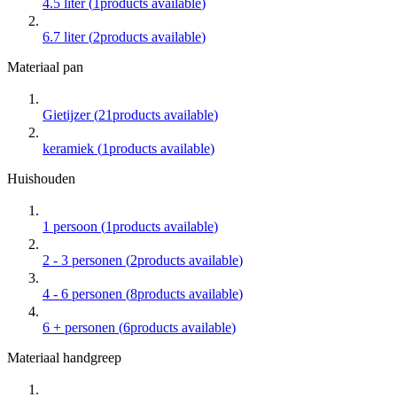
4.5 liter
(
1
products available
)
6.7 liter
(
2
products available
)
Materiaal pan
Gietijzer
(
21
products available
)
keramiek
(
1
products available
)
Huishouden
1 persoon
(
1
products available
)
2 - 3 personen
(
2
products available
)
4 - 6 personen
(
8
products available
)
6 + personen
(
6
products available
)
Materiaal handgreep