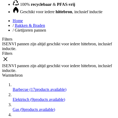
100%
recyclebaar
&
PFAS-vrij
Geschikt voor iedere
hittebron
, inclusief inductie
Home
/
Bakken & Braden
/
Gietijzeren pannen
Filters
ISENVI pannen zijn altijd geschikt voor iedere hittebron, inclusief
inductie.
Filters
ISENVI pannen zijn altijd geschikt voor iedere hittebron, inclusief
inductie.
Warmtebron
Barbecue
(
17
products available
)
Elektrisch
(
9
products available
)
Gas
(
9
products available
)