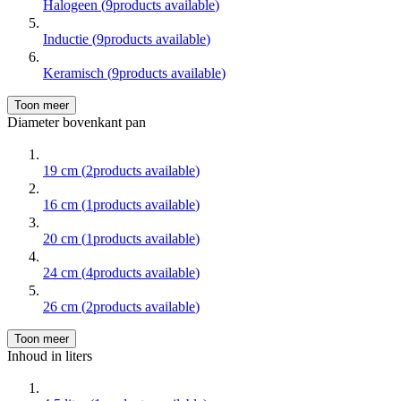
Halogeen
(
9
products available
)
Inductie
(
9
products available
)
Keramisch
(
9
products available
)
Toon meer
Diameter bovenkant pan
19 cm
(
2
products available
)
16 cm
(
1
products available
)
20 cm
(
1
products available
)
24 cm
(
4
products available
)
26 cm
(
2
products available
)
Toon meer
Inhoud in liters