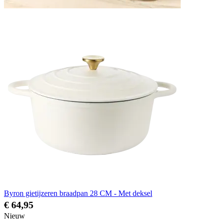
Byron gietijzeren braadpan 28 CM - Met deksel
€ 64,95
Nieuw