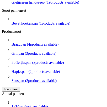
Gietijzeren handgreep
(
19
products available
)
Soort pannenset
Bevat koekenpan
(
1
products available
)
Productsoort
Braadpan
(
4
products available
)
Grillpan
(
3
products available
)
Poffertjespan
(
3
products available
)
Hapjespan
(
2
products available
)
Sauspan
(
2
products available
)
Toon meer
Aantal pannen
1
(
19
products available
)