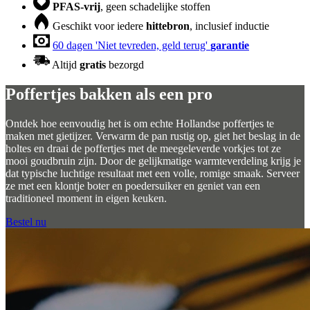
PFAS-vrij
, geen schadelijke stoffen
Geschikt voor iedere
hittebron
, inclusief inductie
60 dagen 'Niet tevreden, geld terug'
garantie
Altijd
gratis
bezorgd
Poffertjes bakken als een pro
Ontdek hoe eenvoudig het is om echte Hollandse poffertjes te
maken met gietijzer. Verwarm de pan rustig op, giet het beslag in de
holtes en draai de poffertjes met de meegeleverde vorkjes tot ze
mooi goudbruin zijn. Door de gelijkmatige warmteverdeling krijg je
dat typische luchtige resultaat met een volle, romige smaak. Serveer
ze met een klontje boter en poedersuiker en geniet van een
traditioneel moment in eigen keuken.
Bestel nu