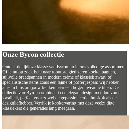
Onze Byron collectie
Ontdek de tijdloze klasse van Byron nu in ons volledige assortiment.
Of je nu op zoek bent naar robuuste gietijzeren koekenpannen,
stijlvolle braadpannen in modern crème of klassiek zwart, of
specialistische items zoals een tajine of poffertjespan: wij hebben
alles in huis om jouw keuken naar een hoger niveau te tillen. De
collectie van Byron combineert een elegant design met duurzame
kwaliteit, perfect voor zowel de gepassioneerde thuiskok als de
designliefhebber. Verrijk je kookervaring met deze veelzijdige
klassiekers die generaties lang meegaan.