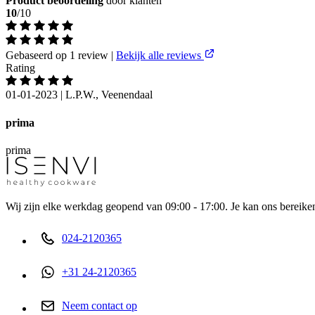
Product beoordeling
door klanten
10
/10
Gebaseerd op 1 review
|
Bekijk alle reviews
Rating
01-01-2023
|
L.P.W., Veenendaal
prima
prima
Wij zijn elke werkdag geopend van 09:00 - 17:00. Je kan ons bereiken
024-2120365
+31 24-2120365
Neem contact op