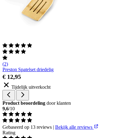
(2)
Preston Spatelset driedelig
€ 12,95
Tijdelijk uitverkocht
Product beoordeling
door klanten
9,6
/10
Gebaseerd op 13 reviews
|
Bekijk alle reviews
Rating