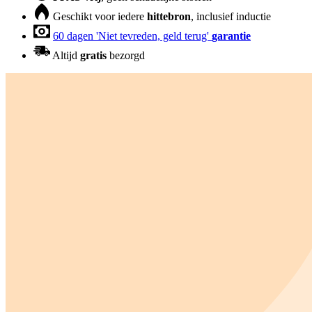
Geschikt voor iedere
hittebron
, inclusief inductie
60 dagen 'Niet tevreden, geld terug'
garantie
Altijd
gratis
bezorgd