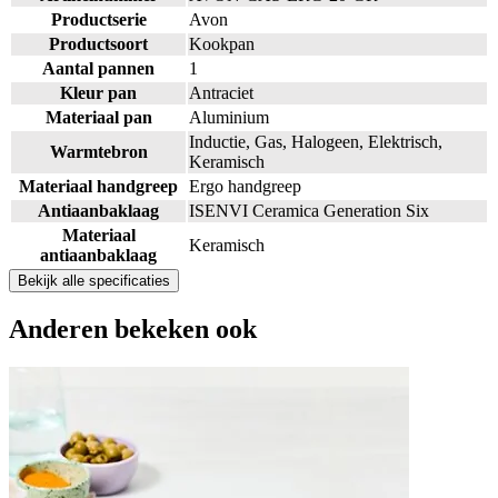
Productserie
Avon
Productsoort
Kookpan
Aantal pannen
1
Kleur pan
Antraciet
Materiaal pan
Aluminium
Inductie, Gas, Halogeen, Elektrisch,
Warmtebron
Keramisch
Materiaal handgreep
Ergo handgreep
Antiaanbaklaag
ISENVI Ceramica Generation Six
Materiaal
Keramisch
antiaanbaklaag
Bekijk alle specificaties
Anderen
bekeken ook