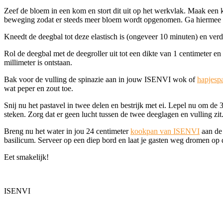
Zeef de bloem in een kom en stort dit uit op het werkvlak. Maak een k
beweging zodat er steeds meer bloem wordt opgenomen. Ga hiermee do
Kneedt de deegbal tot deze elastisch is (ongeveer 10 minuten) en verde
Rol de deegbal met de deegroller uit tot een dikte van 1 centimeter e
millimeter is ontstaan.
Bak voor de vulling de spinazie aan in jouw ISENVI wok of
hapjesp
wat peper en zout toe.
Snij nu het pastavel in twee delen en bestrijk met ei. Lepel nu om de 3
steken. Zorg dat er geen lucht tussen de twee deeglagen en vulling zit
Breng nu het water in jou 24 centimeter
kookpan van ISENVI
aan de 
basilicum. Serveer op een diep bord en laat je gasten weg dromen op 
Eet smakelijk!
ISENVI