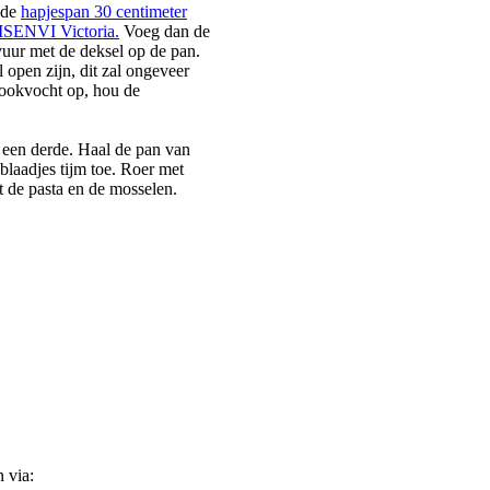
s de
hapjespan 30 centimeter
ISENVI Victoria.
Voeg dan de
vuur met de deksel op de pan.
 open zijn, dit zal ongeveer
kookvocht op, hou de
 een derde. Haal de pan van
 blaadjes tijm toe. Roer met
t de pasta en de mosselen.
 via: