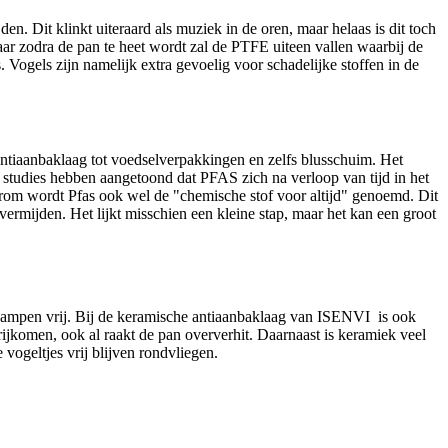
en. Dit klinkt uiteraard als muziek in de oren, maar helaas is dit toch
aar zodra de pan te heet wordt zal de PTFE uiteen vallen waarbij de
 Vogels zijn namelijk extra gevoelig voor schadelijke stoffen in de
 antiaanbaklaag tot voedselverpakkingen en zelfs blusschuim. Het
 studies hebben aangetoond dat PFAS zich na verloop van tijd in het
rom wordt Pfas ook wel de "chemische stof voor altijd" genoemd. Dit
ermijden. Het lijkt misschien een kleine stap, maar het kan een groot
ge dampen vrij. Bij de keramische antiaanbaklaag van ISENVI is ook
ijkomen, ook al raakt de pan oververhit. Daarnaast is keramiek veel
ogeltjes vrij blijven rondvliegen.