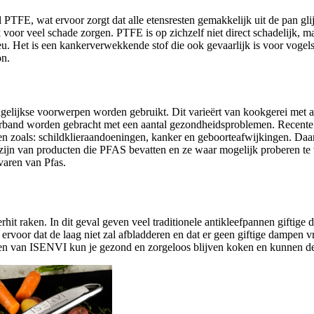
PTFE, wat ervoor zorgt dat alle etensresten gemakkelijk uit de pan glijd
 voor veel schade zorgen. PTFE is op zichzelf niet direct schadelijk, m
u. Het is een kankerverwekkende stof die ook gevaarlijk is voor vogels.
on.
 dagelijkse voorwerpen worden gebruikt. Dit varieërt van kookgerei met
 verband worden gebracht met een aantal gezondheidsproblemen. Recente
n zoals: schildklieraandoeningen, kanker en geboorteafwijkingen. Daa
 zijn van producten die PFAS bevatten en ze waar mogelijk proberen te v
varen van Pfas.
rhit raken. In dit geval geven veel traditionele antikleefpannen gifti
rvoor dat de laag niet zal afbladderen en dat er geen giftige dampen vr
nen van ISENVI kun je gezond en zorgeloos blijven koken en kunnen de v