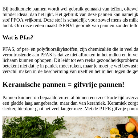
Bij traditionele pannen wordt wel gebruik gemaakt van teflon, oftewel 
minder ideaal dan het lijkt. Het gebruik van deze pannen kan namelijk
stof PFOA vrijkomt. Deze stof is schadelijk voor zowel mens als milie
lucht. Om deze reden maakt ISENVI gebruik van pannen zonder tefl
Wat is Pfas?
PFAS, of per- en polyfluoralkylstoffen, zijn chemicaliën die in veel
verontrustende aan PFAS is dat ze niet afbreken in het milieu en in
lichaam kunnen ophopen. Dit leidt tot een reeks gezondheidsprobleme
betekent niet dat je in paniek moet raken, maar je moet je wel bewust
verschil maken in de bescherming van uzelf en het milieu tegen de ge
Keramische pannen = gifvrije pannen!
Pannen kunnen op bepaalde vuren al binnen een zeer korte tijd overve
een gladde laag aangebracht, maar dan van keramiek. Keramiek zorgt e
sterker, hierdoor gaat het veel langer mee. Met de PTFE gifvrije pan