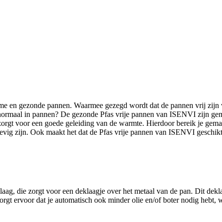
me en gezonde pannen. Waarmee gezegd wordt dat de pannen vrij zijn v
n normaal in pannen? De gezonde Pfas vrije pannen van ISENVI zijn gema
 zorgt voor een goede geleiding van de warmte. Hierdoor bereik je gem
stevig zijn. Ook maakt het dat de Pfas vrije pannen van ISENVI geschikt z
 die zorgt voor een deklaagje over het metaal van de pan. Dit deklaag
orgt ervoor dat je automatisch ook minder olie en/of boter nodig hebt,