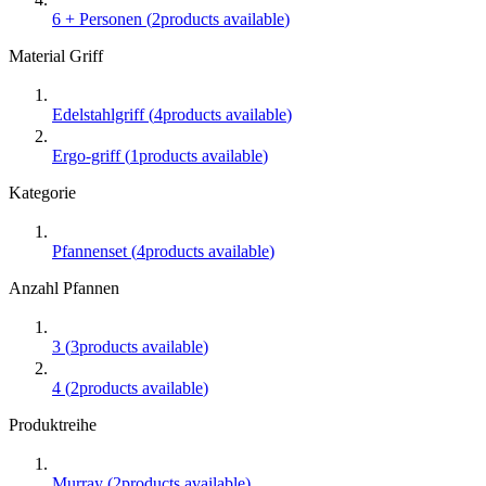
6 + Personen
(
2
products available
)
Material Griff
Edelstahlgriff
(
4
products available
)
Ergo-griff
(
1
products available
)
Kategorie
Pfannenset
(
4
products available
)
Anzahl Pfannen
3
(
3
products available
)
4
(
2
products available
)
Produktreihe
Murray
(
2
products available
)