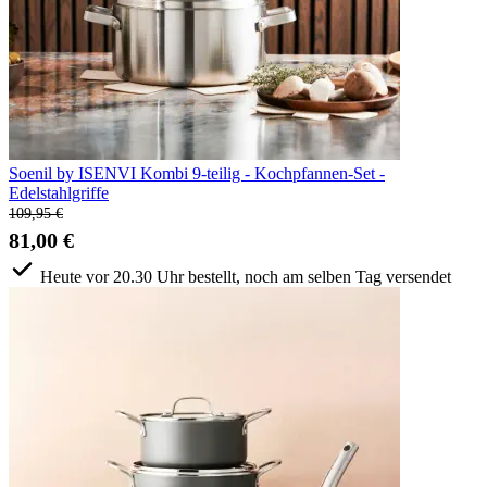
Soenil by ISENVI Kombi 9-teilig - Kochpfannen-Set -
Edelstahlgriffe
109,95 €
81,00 €
Heute vor 20.30 Uhr bestellt, noch am selben Tag versendet