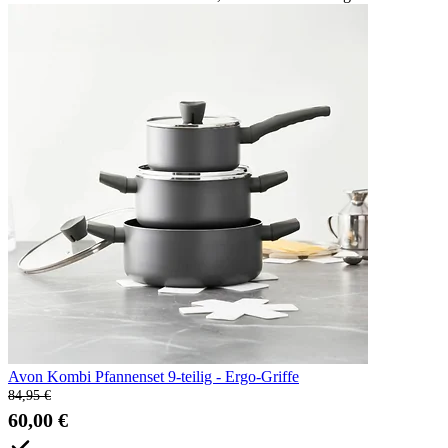
Avon Kombi Pfannenset 9-teilig - Ergo-Griffe
84,95 €
60,00 €