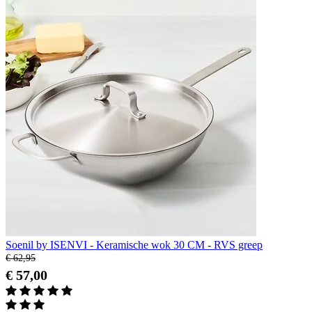
Soenil by ISENVI - Keramische wok 30 CM - RVS greep
€ 62,95
€ 57,00